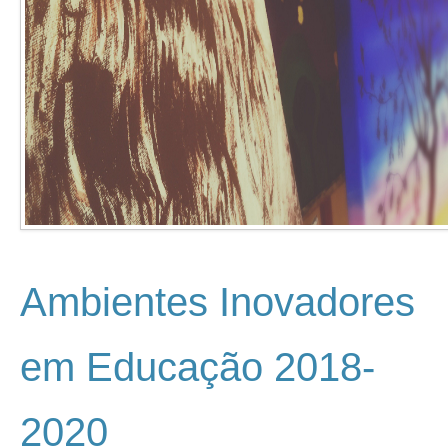
CEBS
Oferta Formativa
Galeria
Ambientes Inovadores
Notícias
em Educação 2018-
Contactos
2020