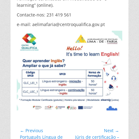
learning” (online).
Contacte-nos: 231 419 561
e-mail: aelimafaria@centroqualifica.gov.pt
Navegação
← Previous
Next →
Previous
Next
Português Língua de
Júris de certificação –