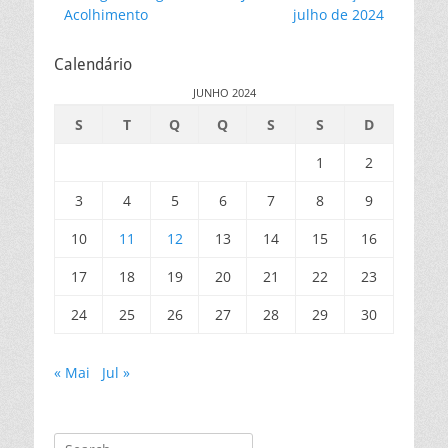
de
post:
post:
Acolhimento
julho de 2024
artigos
Calendário
JUNHO 2024
S
T
Q
Q
S
S
D
1
2
3
4
5
6
7
8
9
10
11
12
13
14
15
16
17
18
19
20
21
22
23
24
25
26
27
28
29
30
« Mai
Jul »
Search