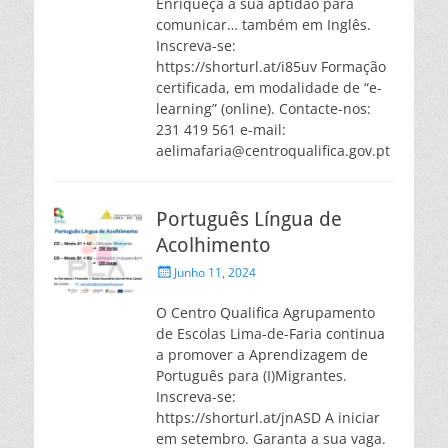
Enriqueça a sua aptidão para
comunicar… também em Inglês.
Inscreva-se:
https://shorturl.at/i85uv Formação
certificada, em modalidade de “e-
learning” (online). Contacte-nos:
231 419 561 e-mail:
aelimafaria@centroqualifica.gov.pt
Português Língua de
Acolhimento
Posted
Junho 11, 2024
on
O Centro Qualifica Agrupamento
de Escolas Lima-de-Faria continua
a promover a Aprendizagem de
Português para (I)Migrantes.
Inscreva-se:
https://shorturl.at/jnASD A iniciar
em setembro. Garanta a sua vaga.