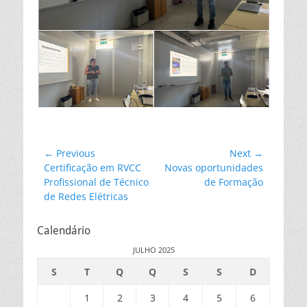
Navegação
← Previous
Next →
Previous
Next
Certificação em RVCC
Novas oportunidades
de
post:
post:
Profissional de Técnico
de Formação
artigos
de Redes Elétricas
Calendário
JULHO 2025
S
T
Q
Q
S
S
D
1
2
3
4
5
6