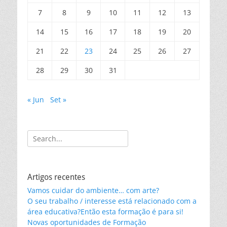
7
8
9
10
11
12
13
14
15
16
17
18
19
20
21
22
23
24
25
26
27
28
29
30
31
« Jun
Set »
Search
for:
Artigos recentes
Vamos cuidar do ambiente… com arte?
O seu trabalho / interesse está relacionado com a
área educativa?Então esta formação é para si!
Novas oportunidades de Formação