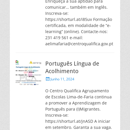
Enriqueça a sua aptidão para
comunicar… também em Inglês.
Inscreva-se:
https://shorturl.at/i85uv Formação
certificada, em modalidade de “e-
learning” (online). Contacte-nos:
231 419 561 e-mail:
aelimafaria@centroqualifica.gov.pt
Português Língua de
Acolhimento
Posted
Junho 11, 2024
on
O Centro Qualifica Agrupamento
de Escolas Lima-de-Faria continua
a promover a Aprendizagem de
Português para (I)Migrantes.
Inscreva-se:
https://shorturl.at/jnASD A iniciar
em setembro. Garanta a sua vaga.