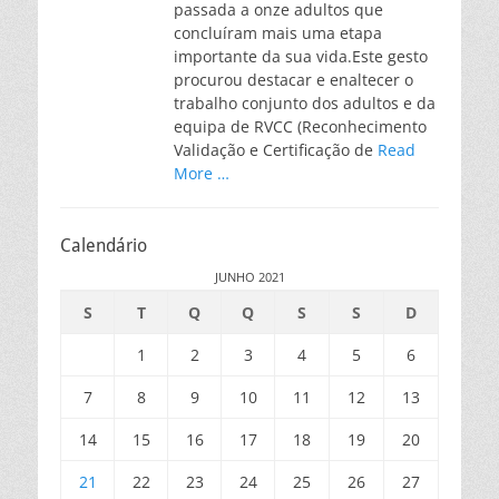
passada a onze adultos que
concluíram mais uma etapa
importante da sua vida.Este gesto
procurou destacar e enaltecer o
trabalho conjunto dos adultos e da
equipa de RVCC (Reconhecimento
Validação e Certificação de
Read
More …
Calendário
JUNHO 2021
S
T
Q
Q
S
S
D
1
2
3
4
5
6
7
8
9
10
11
12
13
14
15
16
17
18
19
20
21
22
23
24
25
26
27