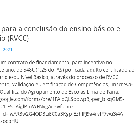
 para a conclusão do ensino básico e
io (RVCC)
, 2021
um contrato de financiamento, para incentivo no
e ano, de 548€ (1,25 do IAS) por cada adulto certificado ao
rio e/ou Nível Básico, através do processo de RVCC
to, Validação e Certificação de Competências). Inscreva-
Qualifica do Agrupamento de Escolas Lima-de-Faria.
.google.com/forms/d/e/1FAIpQLSdowpBJ-per_bixqGM5-
D1tF5hAigfPtuWFNyg/viewform?
lid=IwAR3w2G4OD3LiEC0a3Kgp-EzhfFJ9a4rvfF7wu3i4A-
DzocbHU