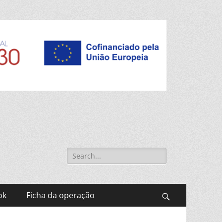
Search
for:
ok
Ficha da operação
Search