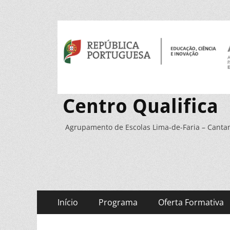
Centro Qualifica
Agrupamento de Escolas Lima-de-Faria – Cant
Primary
Skip
Início
Programa
Oferta Formativa
to
Menu
content