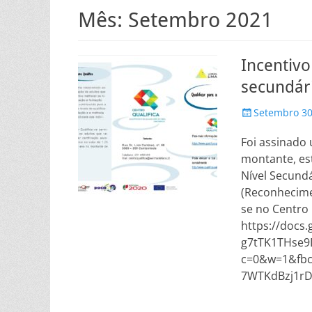
Mês:
Setembro 2021
Incentivo
secundár
Posted
Setembro 30
on
Foi assinado 
montante, est
Nível Secundá
(Reconhecimen
se no Centro 
https://docs
g7tTK1THse9
c=0&w=1&fbc
7WTKdBzj1r